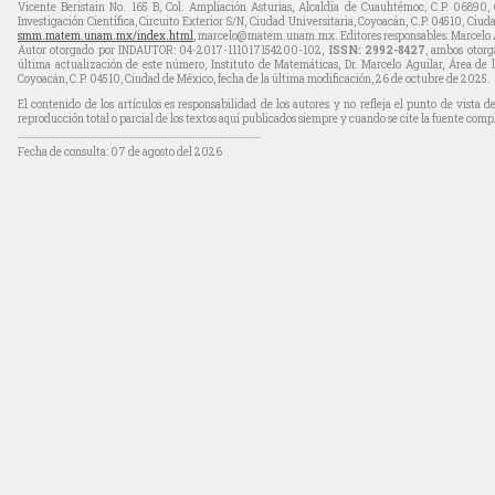
Vicente Beristain No. 165 B, Col. Ampliación Asturias, Alcaldía de Cuauhtémoc, C.P. 06890,
Investigación Científica, Circuito Exterior S/N, Ciudad Universitaria, Coyoacán, C.P. 04510, Ciu
smm.matem.unam.mx/index.html
, marcelo@matem.unam.mx. Editores responsables: Marcelo 
Autor otorgado por INDAUTOR: 04-2017-111017154200-102,
ISSN: 2992-8427
, ambos otorg
última actualización de este número, Instituto de Matemáticas, Dr. Marcelo Aguilar, Área de la
Coyoacán, C.P. 04510, Ciudad de México, fecha de la última modificación, 26 de octubre de 2025.
El contenido de los artículos es responsabilidad de los autores y no refleja el punto de vista 
reproducción total o parcial de los textos aquí publicados siempre y cuando se cite la fuente compl
Fecha de consulta: 07 de agosto del 2026